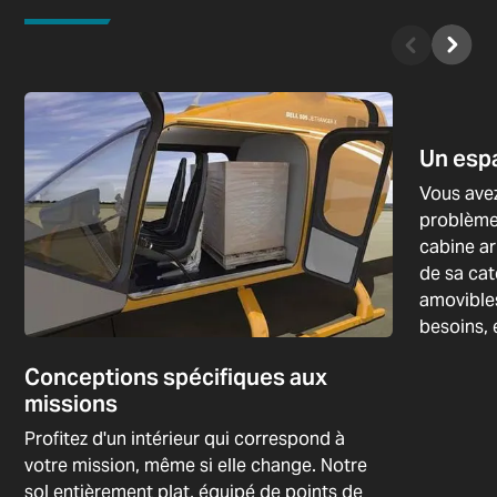
Un espa
Vous avez
problème.
cabine ar
de sa cat
amovibles
besoins, e
Conceptions spécifiques aux
missions
Profitez d'un intérieur qui correspond à
votre mission, même si elle change. Notre
sol entièrement plat, équipé de points de