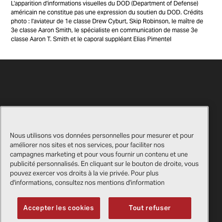
L'apparition d'informations visuelles du DOD (Department of Defense)
américain ne constitue pas une expression du soutien du DOD. Crédits
photo : l'aviateur de 1e classe Drew Cyburt, Skip Robinson, le maître de
3e classe Aaron Smith, le spécialiste en communication de masse 3e
classe Aaron T. Smith et le caporal suppléant Elias Pimentel
Nous utilisons vos données personnelles pour mesurer et pour
améliorer nos sites et nos services, pour faciliter nos
campagnes marketing et pour vous fournir un contenu et une
Nous contacter
Certificats
publicité personnalisés. En cliquant sur le bouton de droite, vous
pouvez exercer vos droits à la vie privée. Pour plus
Boutique cadeaux Bell
Mentions légales
d'informations, consultez nos mentions d'information
Fournisseurs
Politique de confidentialité
Accepter les cookies
Tout refuser