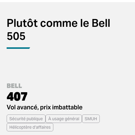
Plutôt comme le Bell
505
BELL
407
Vol avancé, prix imbattable
Sécurité publique
À usage général
SMUH
Hélicoptère d'affaires