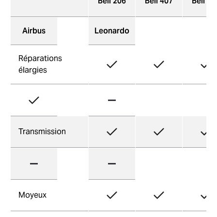
Bell 206
Bell 407
Bell 41
Airbus
Leonardo
Réparations
élargies
Transmission
Moyeux