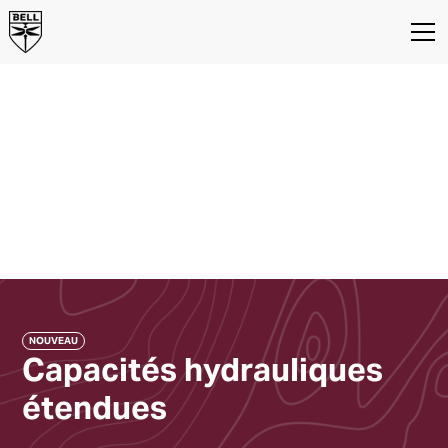
Centre d'entretien et
de réparation
Australie
Coffs Harbour, NSW et Redcliffe,
QLD, Centre d'entretien d'hélicoptère
d'Australie
NOUVEAU
Capacités hydrauliques
étendues