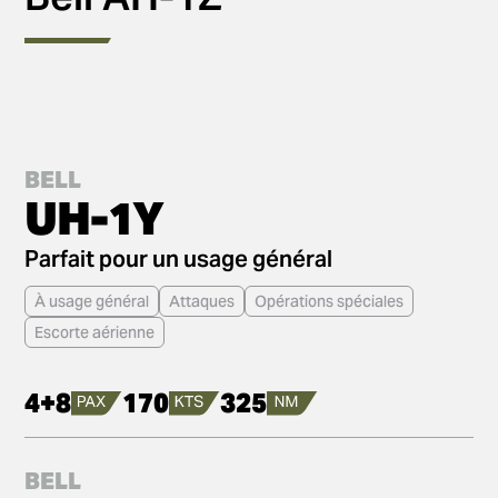
BELL
UH-1Y
Parfait pour un usage général
À usage général
Attaques
Opérations spéciales
Escorte aérienne
4+8
170
325
BELL