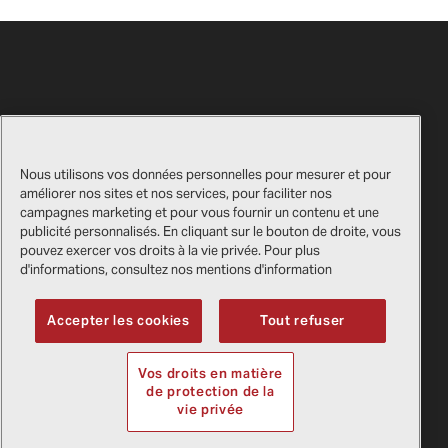
Nous utilisons vos données personnelles pour mesurer et pour
améliorer nos sites et nos services, pour faciliter nos
campagnes marketing et pour vous fournir un contenu et une
Nous contacter
Certificats
publicité personnalisés. En cliquant sur le bouton de droite, vous
pouvez exercer vos droits à la vie privée. Pour plus
Boutique cadeaux Bell
Mentions légales
d'informations, consultez nos mentions d'information
Fournisseurs
Politique de confidentialité
Accepter les cookies
Tout refuser
Vos droits en matière
Droit d'auteur
2026
Bell Textron Inc.
de protection de la
Anglais
vie privée