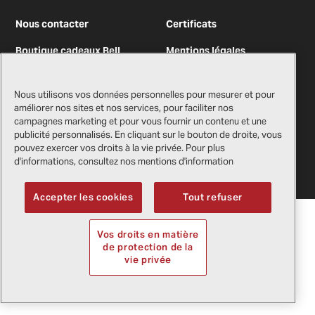
Nous contacter
Certificats
Boutique cadeaux Bell
Mentions légales
Fournisseurs
Politique de confidentialité
Nous utilisons vos données personnelles pour mesurer et pour
améliorer nos sites et nos services, pour faciliter nos
campagnes marketing et pour vous fournir un contenu et une
publicité personnalisés. En cliquant sur le bouton de droite, vous
Droit d'auteur
2026
Bell Textron Inc.
pouvez exercer vos droits à la vie privée. Pour plus
Anglais
d'informations, consultez nos mentions d'information
Accepter les cookies
Tout refuser
Vos droits en matière
de protection de la
vie privée